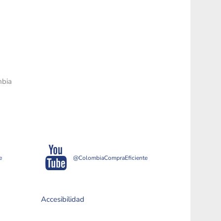
mbia
e
@ColombiaCompraEficiente
Accesibilidad