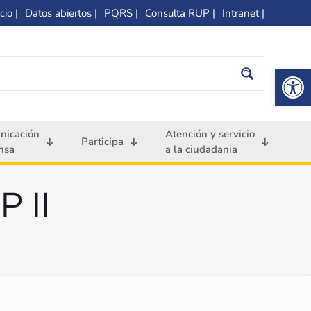
cio |
Datos abiertos |
PQRS |
Consulta RUP |
Intranet |
Op
nicación
Atención y servicio
Participa
nsa
a la ciudadania
P II