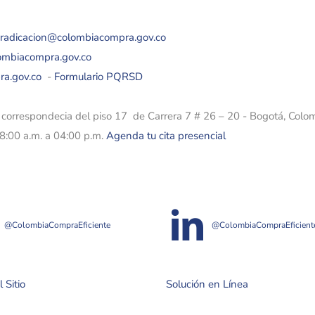
eradicacion@colombiacompra.gov.co
lombiacompra.gov.co
ra.gov.co
-
Formulario PQRSD
e correspondecia del piso 17 de Carrera 7 # 26 – 20 - Bogotá, Colo
08:00 a.m. a 04:00 p.m.
Agenda tu cita presencial
@ColombiaCompraEficiente
@ColombiaCompraEficient
 Sitio
Solución en Línea