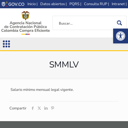
Inicio |
Datos abiertos |
PQRS |
Consulta RUP |
Intranet |
Op
SMMLV
Salario mínimo mensual legal vigente.
Compartir