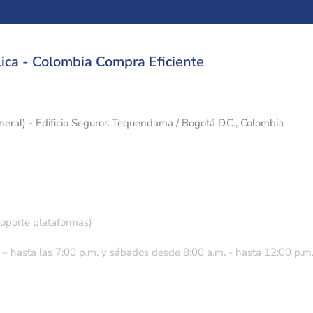
ica - Colombia Compra Eficiente
eneral) - Edificio Seguros Tequendama / Bogotá D.C., Colombia
soporte plataformas)
 – hasta las 7:00 p.m. y sábados desde 8:00 a.m. - hasta 12:00 p.m