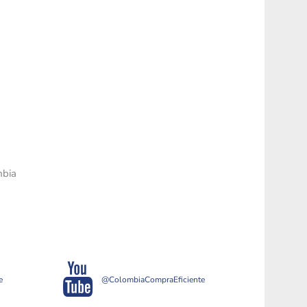
mbia
e
@ColombiaCompraEficiente