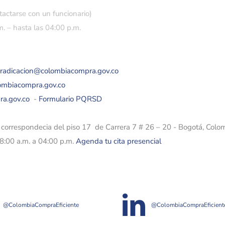
tactarse con un funcionario)
. – hasta las 04:00 p.m.
eradicacion@colombiacompra.gov.co
lombiacompra.gov.co
ra.gov.co
-
Formulario PQRSD
e correspondecia del piso 17 de Carrera 7 # 26 – 20 - Bogotá, Colo
08:00 a.m. a 04:00 p.m.
Agenda tu cita presencial
@ColombiaCompraEficiente
@ColombiaCompraEficient