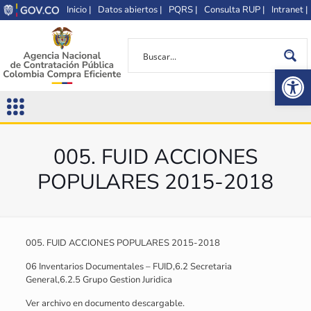
Inicio |
Datos abiertos |
PQRS |
Consulta RUP |
Intranet |
Op
005. FUID ACCIONES
POPULARES 2015-2018
005. FUID ACCIONES POPULARES 2015-2018
06 Inventarios Documentales – FUID,6.2 Secretaria
General,6.2.5 Grupo Gestion Juridica
Ver archivo en documento descargable.