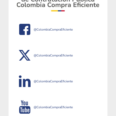
@ColombiaCompraEficiente
@ColombiaCompraEficiente
@ColombiaCompraEficiente
@ColombiaCompraEficiente