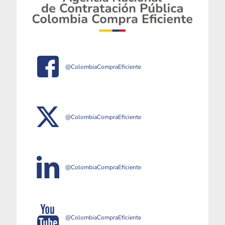
@ColombiaCompraEficiente
@ColombiaCompraEficiente
@ColombiaCompraEficiente
@ColombiaCompraEficiente