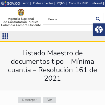
Inicio |
Datos abiertos |
PQRS |
Consulta RUP |
Intranet |
Op
Listado Maestro de
documentos tipo – Mínima
cuantía – Resolución 161 de
2021
Descargar
Ver