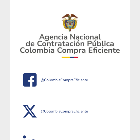
@ColombiaCompraEficiente
@ColombiaCompraEficiente