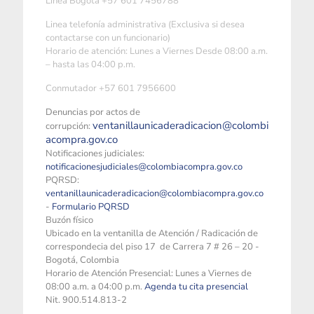
Linea Bogotá +57 601 7456788
Linea telefonía administrativa (Exclusiva si desea
contactarse con un funcionario)
Horario de atención: Lunes a Viernes Desde 08:00 a.m.
– hasta las 04:00 p.m.
Conmutador +57 601 7956600
Denuncias por actos de
ventanillaunicaderadicacion@colombi
corrupción:
acompra.gov.co
Notificaciones judiciales:
notificacionesjudiciales@colombiacompra.gov.co
PQRSD:
ventanillaunicaderadicacion@colombiacompra.gov.co
-
Formulario PQRSD
Buzón físico
Ubicado en la ventanilla de Atención / Radicación de
correspondecia del piso 17 de Carrera 7 # 26 – 20 -
Bogotá, Colombia
Horario de Atención Presencial: Lunes a Viernes de
08:00 a.m. a 04:00 p.m.
Agenda tu cita presencial
Nit. 900.514.813-2