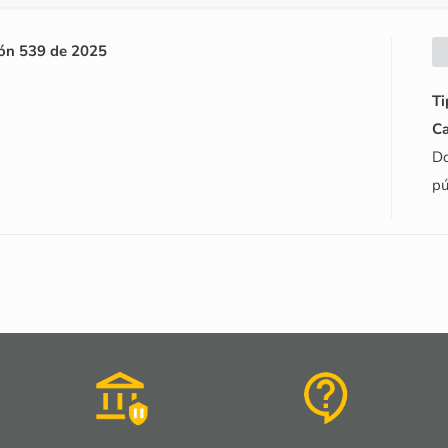
ión 539 de 2025
Ti
Ca
Do
pú