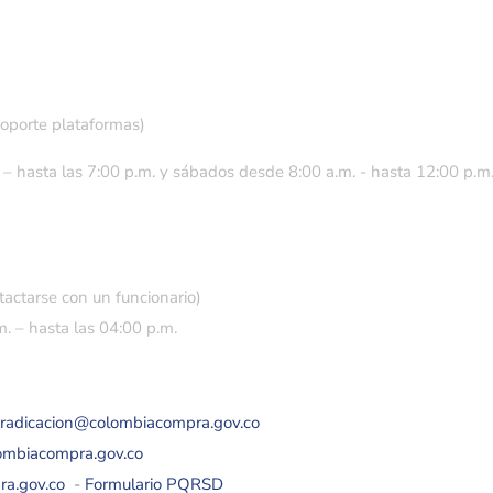
soporte plataformas)
 – hasta las 7:00 p.m. y sábados desde 8:00 a.m. - hasta 12:00 p.m
tactarse con un funcionario)
. – hasta las 04:00 p.m.
eradicacion@colombiacompra.gov.co
lombiacompra.gov.co
ra.gov.co
-
Formulario PQRSD