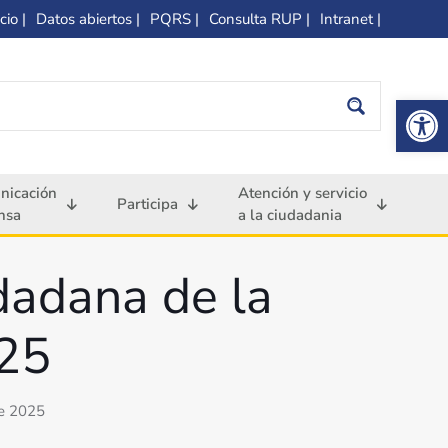
cio |
Datos abiertos |
PQRS |
Consulta RUP |
Intranet |
Op
nicación
Atención y servicio
Participa
nsa
a la ciudadania
udadana de la
025
de 2025