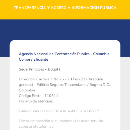
TRANSPARENCIA Y ACCESO A INFORMACIÓN PÚBLICA
Agencia Nacional de Contratación Pública - Colombia
Compra Eficiente
Sede Principal - Bogotá
Dirección: Carrera 7 No 26 - 20 Piso 23 (Dirección
general) - Edificio Seguros Tequendama / Bogotá D.C.,
Colombia
Código Postal: 110311
Horario de atención:
Lunes a Viernes de 8:00 a.m. a 4:00 p.m Piso 17
Líneas de atención al ciudadano ( Mesa de servicio -
soporte plataformas)