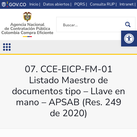
Inicio |
Datos abiertos |
PQRS |
Consulta RUP |
Intranet |
Op
07. CCE-EICP-FM-01
Listado Maestro de
documentos tipo – Llave en
mano – APSAB (Res. 249
de 2020)