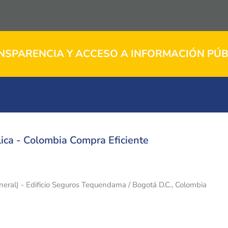
NSPARENCIA Y ACCESO A INFORMACIÓN PÚB
ica - Colombia Compra Eficiente
eneral) - Edificio Seguros Tequendama / Bogotá D.C., Colombia