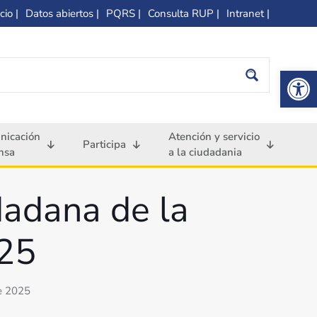
cio |
Datos abiertos |
PQRS |
Consulta RUP |
Intranet |
Op
nicación
Atención y servicio
Participa
nsa
a la ciudadania
dadana de la
025
de 2025