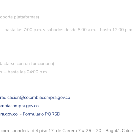
soporte plataformas)
 – hasta las 7:00 p.m. y sábados desde 8:00 a.m. - hasta 12:00 p.m
tactarse con un funcionario)
. – hasta las 04:00 p.m.
eradicacion@colombiacompra.gov.co
lombiacompra.gov.co
ra.gov.co
-
Formulario PQRSD
e correspondecia del piso 17 de Carrera 7 # 26 – 20 - Bogotá, Colo