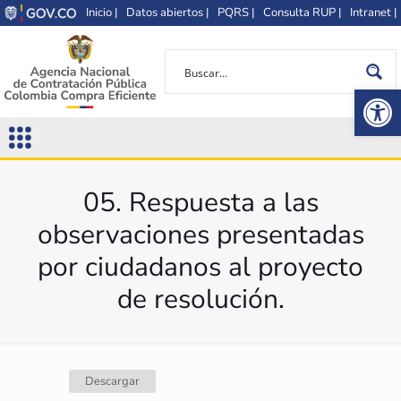
Inicio |
Datos abiertos |
PQRS |
Consulta RUP |
Intranet |
Op
05. Respuesta a las
observaciones presentadas
por ciudadanos al proyecto
de resolución.
Descargar