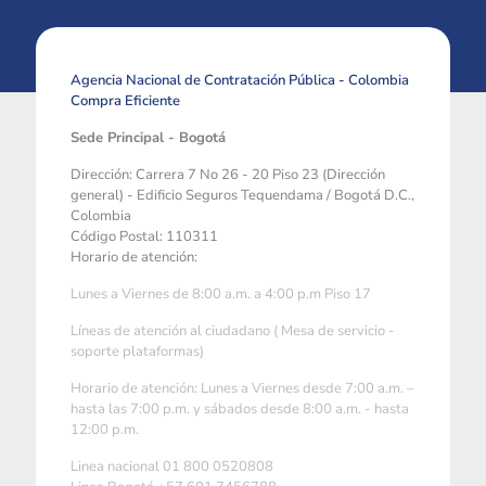
Agencia Nacional de Contratación Pública - Colombia
Compra Eficiente
Sede Principal - Bogotá
Dirección: Carrera 7 No 26 - 20 Piso 23 (Dirección
general) - Edificio Seguros Tequendama / Bogotá D.C.,
Colombia
Código Postal: 110311
Horario de atención:
Lunes a Viernes de 8:00 a.m. a 4:00 p.m Piso 17
Líneas de atención al ciudadano ( Mesa de servicio -
soporte plataformas)
Horario de atención: Lunes a Viernes desde 7:00 a.m. –
hasta las 7:00 p.m. y sábados desde 8:00 a.m. - hasta
12:00 p.m.
Linea nacional 01 800 0520808