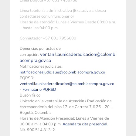
Linea Bogotá +57 601 7456788
Linea telefonía administrativa (Exclusiva si desea
contactarse con un funcionario)
Horario de atención: Lunes a Viernes Desde 08:00 a.m.
– hasta las 04:00 p.m.
Conmutador +57 601 7956600
Denuncias por actos de
ventanillaunicaderadicacion@colombi
corrupción:
acompra.gov.co
Notificaciones judiciales:
notificacionesjudiciales@colombiacompra.gov.co
PQRSD:
ventanillaunicaderadicacion@colombiacompra.gov.co
-
Formulario PQRSD
Buzón físico
Ubicado en la ventanilla de Atención / Radicación de
correspondecia del piso 17 de Carrera 7 # 26 – 20 -
Bogotá, Colombia
Horario de Atención Presencial: Lunes a Viernes de
08:00 a.m. a 04:00 p.m.
Agenda tu cita presencial
Nit. 900.514.813-2