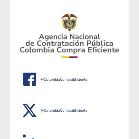
@ColombiaCompraEficiente
@ColombiaCompraEficiente