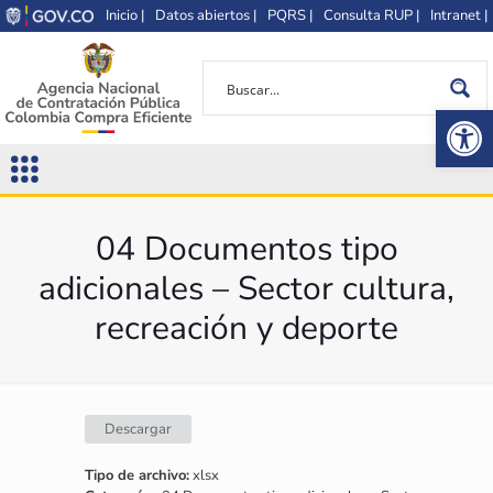
Inicio |
Datos abiertos |
PQRS |
Consulta RUP |
Intranet |
Op
04 Documentos tipo
adicionales – Sector cultura,
recreación y deporte
Descargar
Tipo de archivo:
xlsx