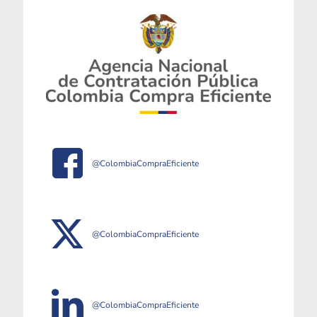
@ColombiaCompraEficiente
@ColombiaCompraEficiente
@ColombiaCompraEficiente