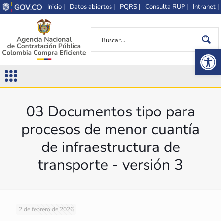
Inicio |
Datos abiertos |
PQRS |
Consulta RUP |
Intranet |
Op
03 Documentos tipo para
procesos de menor cuantía
de infraestructura de
transporte - versión 3
2 de febrero de 2026