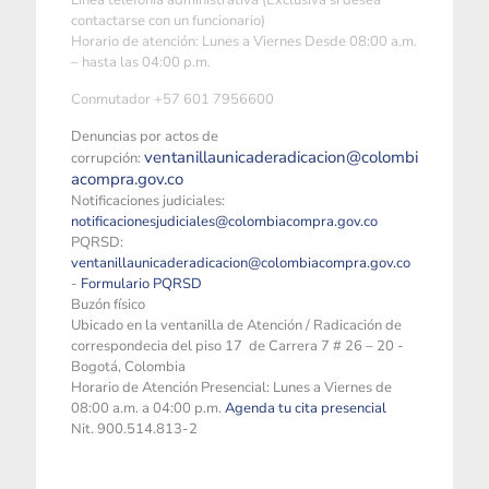
Linea telefonía administrativa (Exclusiva si desea
contactarse con un funcionario)
Horario de atención: Lunes a Viernes Desde 08:00 a.m.
– hasta las 04:00 p.m.
Conmutador +57 601 7956600
Denuncias por actos de
ventanillaunicaderadicacion@colombi
corrupción:
acompra.gov.co
Notificaciones judiciales:
notificacionesjudiciales@colombiacompra.gov.co
PQRSD:
ventanillaunicaderadicacion@colombiacompra.gov.co
-
Formulario PQRSD
Buzón físico
Ubicado en la ventanilla de Atención / Radicación de
correspondecia del piso 17 de Carrera 7 # 26 – 20 -
Bogotá, Colombia
Horario de Atención Presencial: Lunes a Viernes de
08:00 a.m. a 04:00 p.m.
Agenda tu cita presencial
Nit. 900.514.813-2