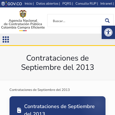
Inicio |
Datos abiertos |
PQRS |
Consulta RUP |
Intranet |
Op
Contrataciones de
Septiembre del 2013
Contrataciones de Septiembre del 2013
Contrataciones de Septiembre
del 2013