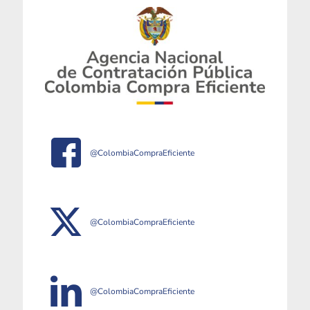
@ColombiaCompraEficiente
@ColombiaCompraEficiente
@ColombiaCompraEficiente