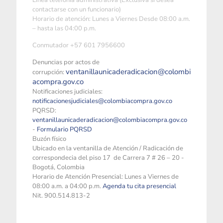
Linea telefonía administrativa (Exclusiva si desea
contactarse con un funcionario)
Horario de atención: Lunes a Viernes Desde 08:00 a.m.
– hasta las 04:00 p.m.
Conmutador +57 601 7956600
Denuncias por actos de
ventanillaunicaderadicacion@colombi
corrupción:
acompra.gov.co
Notificaciones judiciales:
notificacionesjudiciales@colombiacompra.gov.co
PQRSD:
ventanillaunicaderadicacion@colombiacompra.gov.co
-
Formulario PQRSD
Buzón físico
Ubicado en la ventanilla de Atención / Radicación de
correspondecia del piso 17 de Carrera 7 # 26 – 20 -
Bogotá, Colombia
Horario de Atención Presencial: Lunes a Viernes de
08:00 a.m. a 04:00 p.m.
Agenda tu cita presencial
Nit. 900.514.813-2