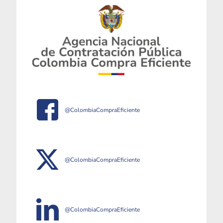
@ColombiaCompraEficiente
@ColombiaCompraEficiente
@ColombiaCompraEficiente