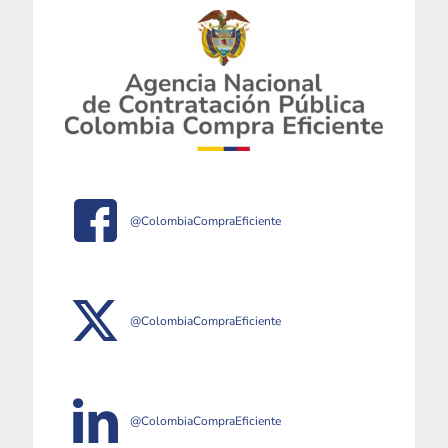
@ColombiaCompraEficiente
@ColombiaCompraEficiente
@ColombiaCompraEficiente