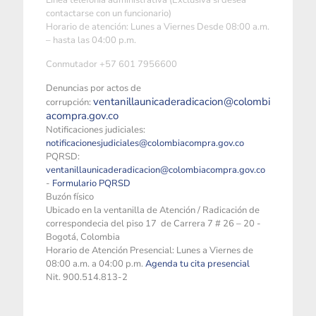
Linea telefonía administrativa (Exclusiva si desea
contactarse con un funcionario)
Horario de atención: Lunes a Viernes Desde 08:00 a.m.
– hasta las 04:00 p.m.
Conmutador +57 601 7956600
Denuncias por actos de
ventanillaunicaderadicacion@colombi
corrupción:
acompra.gov.co
Notificaciones judiciales:
notificacionesjudiciales@colombiacompra.gov.co
PQRSD:
ventanillaunicaderadicacion@colombiacompra.gov.co
-
Formulario PQRSD
Buzón físico
Ubicado en la ventanilla de Atención / Radicación de
correspondecia del piso 17 de Carrera 7 # 26 – 20 -
Bogotá, Colombia
Horario de Atención Presencial: Lunes a Viernes de
08:00 a.m. a 04:00 p.m.
Agenda tu cita presencial
Nit. 900.514.813-2