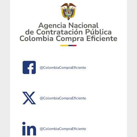
@ColombiaCompraEficiente
@ColombiaCompraEficiente
@ColombiaCompraEficiente