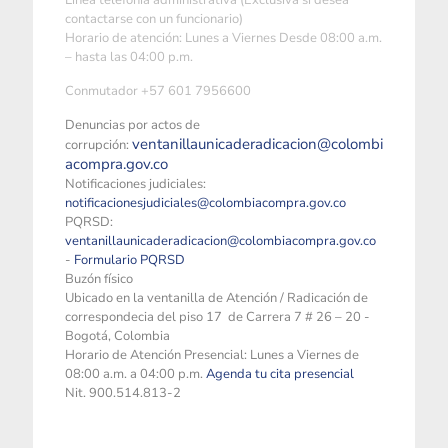
Linea telefonía administrativa (Exclusiva si desea
contactarse con un funcionario)
Horario de atención: Lunes a Viernes Desde 08:00 a.m.
– hasta las 04:00 p.m.
Conmutador +57 601 7956600
Denuncias por actos de
ventanillaunicaderadicacion@colombi
corrupción:
acompra.gov.co
Notificaciones judiciales:
notificacionesjudiciales@colombiacompra.gov.co
PQRSD:
ventanillaunicaderadicacion@colombiacompra.gov.co
-
Formulario PQRSD
Buzón físico
Ubicado en la ventanilla de Atención / Radicación de
correspondecia del piso 17 de Carrera 7 # 26 – 20 -
Bogotá, Colombia
Horario de Atención Presencial: Lunes a Viernes de
08:00 a.m. a 04:00 p.m.
Agenda tu cita presencial
Nit. 900.514.813-2