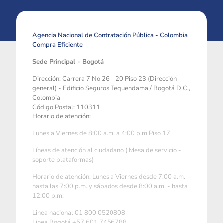
Agencia Nacional de Contratación Pública - Colombia
Compra Eficiente
Sede Principal - Bogotá
Dirección: Carrera 7 No 26 - 20 Piso 23 (Dirección
general) - Edificio Seguros Tequendama / Bogotá D.C.,
Colombia
Código Postal: 110311
Horario de atención:
Lunes a Viernes de 8:00 a.m. a 4:00 p.m Piso 17
Líneas de atención al ciudadano ( Mesa de servicio -
soporte plataformas)
Horario de atención: Lunes a Viernes desde 7:00 a.m. –
hasta las 7:00 p.m. y sábados desde 8:00 a.m. - hasta
12:00 p.m.
Linea nacional 01 800 0520808
Linea Bogotá +57 601 7456788