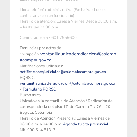
Linea telefonía administrativa (Exclusiva si desea
contactarse con un funcionario)
Horario de atención: Lunes a Viernes Desde 08:00 a.m.
– hasta las 04:00 p.m.
Conmutador +57 601 7956600
Denuncias por actos de
ventanillaunicaderadicacion@colombi
corrupción:
acompra.gov.co
Notificaciones judiciales:
notificacionesjudiciales@colombiacompra.gov.co
PQRSD:
ventanillaunicaderadicacion@colombiacompra.gov.co
-
Formulario PQRSD
Buzón físico
Ubicado en la ventanilla de Atención / Radicación de
correspondecia del piso 17 de Carrera 7 # 26 – 20 -
Bogotá, Colombia
Horario de Atención Presencial: Lunes a Viernes de
08:00 a.m. a 04:00 p.m.
Agenda tu cita presencial
Nit. 900.514.813-2