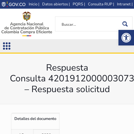
Inicio |
Datos abiertos |
PQRS |
Consulta RUP |
Intranet |
Op
Respuesta
Consulta 420191200000307
– Respuesta solicitud
Detalles del documento