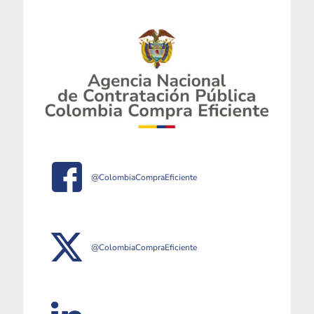
@ColombiaCompraEficiente
@ColombiaCompraEficiente