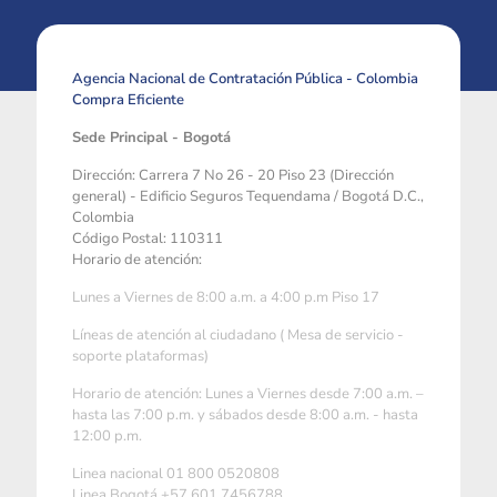
Agencia Nacional de Contratación Pública - Colombia
Compra Eficiente
Sede Principal - Bogotá
Dirección: Carrera 7 No 26 - 20 Piso 23 (Dirección
general) - Edificio Seguros Tequendama / Bogotá D.C.,
Colombia
Código Postal: 110311
Horario de atención:
Lunes a Viernes de 8:00 a.m. a 4:00 p.m Piso 17
Líneas de atención al ciudadano ( Mesa de servicio -
soporte plataformas)
Horario de atención: Lunes a Viernes desde 7:00 a.m. –
hasta las 7:00 p.m. y sábados desde 8:00 a.m. - hasta
12:00 p.m.
Linea nacional 01 800 0520808
Linea Bogotá +57 601 7456788