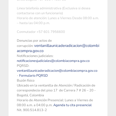
Linea telefonía administrativa (Exclusiva si desea
contactarse con un funcionario)
Horario de atención: Lunes a Viernes Desde 08:00 a.m.
– hasta las 04:00 p.m.
Conmutador +57 601 7956600
Denuncias por actos de
ventanillaunicaderadicacion@colombi
corrupción:
acompra.gov.co
Notificaciones judiciales:
notificacionesjudiciales@colombiacompra.gov.co
PQRSD:
ventanillaunicaderadicacion@colombiacompra.gov.co
-
Formulario PQRSD
Buzón físico
Ubicado en la ventanilla de Atención / Radicación de
correspondecia del piso 17 de Carrera 7 # 26 – 20 -
Bogotá, Colombia
Horario de Atención Presencial: Lunes a Viernes de
08:00 a.m. a 04:00 p.m.
Agenda tu cita presencial
Nit. 900.514.813-2