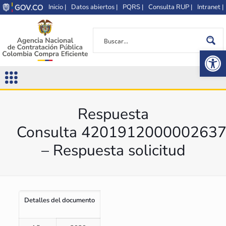
Inicio |
Datos abiertos |
PQRS |
Consulta RUP |
Intranet |
Op
Respuesta
Consulta 420191200000263
– Respuesta solicitud
Detalles del documento