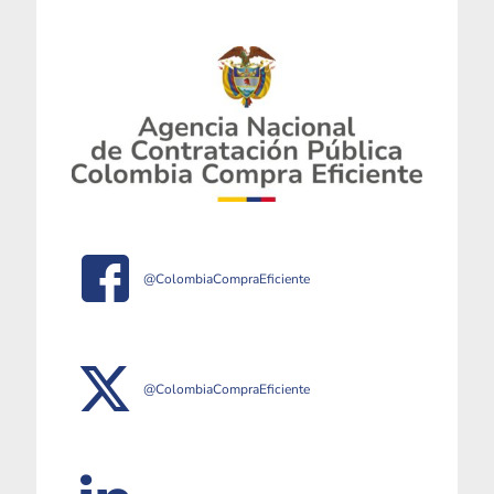
@ColombiaCompraEficiente
@ColombiaCompraEficiente