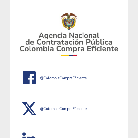
@ColombiaCompraEficiente
@ColombiaCompraEficiente