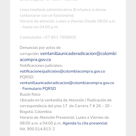
Linea telefonía administrativa (Exclusiva si desea
contactarse con un funcionario)
Horario de atención: Lunes a Viernes Desde 08:00 a.m.
– hasta las 04:00 p.m.
Conmutador +57 601 7956600
Denuncias por actos de
ventanillaunicaderadicacion@colombi
corrupción:
acompra.gov.co
Notificaciones judiciales:
notificacionesjudiciales@colombiacompra.gov.co
PQRSD:
ventanillaunicaderadicacion@colombiacompra.gov.co
-
Formulario PQRSD
Buzón físico
Ubicado en la ventanilla de Atención / Radicación de
correspondecia del piso 17 de Carrera 7 # 26 – 20 -
Bogotá, Colombia
Horario de Atención Presencial: Lunes a Viernes de
08:00 a.m. a 04:00 p.m.
Agenda tu cita presencial
Nit. 900.514.813-2