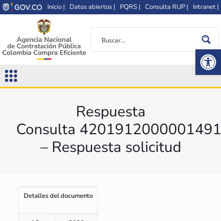
Inicio |
Datos abiertos |
PQRS |
Consulta RUP |
Intranet |
Op
Respuesta
Consulta 420191200000149
– Respuesta solicitud
Detalles del documento