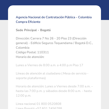
Agencia Nacional de Contratación Pública - Colombia
Compra Eficiente
Sede Principal - Bogotá
Dirección: Carrera 7 No 26 - 20 Piso 23 (Dirección
general) - Edificio Seguros Tequendama / Bogotá D.C.,
Colombia
Código Postal: 110311
Horario de atención:
Lunes a Viernes de 8:00 a.m. a 4:00 p.m Piso 17
Líneas de atención al ciudadano ( Mesa de servicio -
soporte plataformas)
Horario de atención: Lunes a Viernes desde 7:00 a.m. –
hasta las 7:00 p.m. y sábados desde 8:00 a.m. - hasta
12:00 p.m.
Linea nacional 01 800 0520808
Linea Bogotá +57 601 7456788