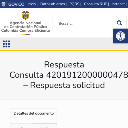
Inicio |
Datos abiertos |
PQRS |
Consulta RUP |
Intranet |
Op
Respuesta
Consulta 420191200000047
– Respuesta solicitud
Detalles del documento