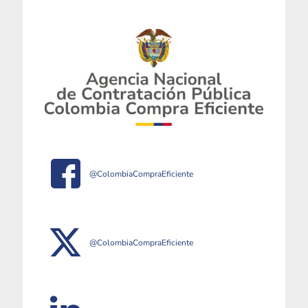
@ColombiaCompraEficiente
@ColombiaCompraEficiente