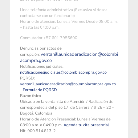
Linea telefonía administrativa (Exclusiva si desea
contactarse con un funcionario)
Horario de atención: Lunes a Viernes Desde 08:00 a.m.
– hasta las 04:00 p.m.
Conmutador +57 601 7956600
Denuncias por actos de
ventanillaunicaderadicacion@colombi
corrupción:
acompra.gov.co
Notificaciones judiciales:
notificacionesjudiciales@colombiacompra.gov.co
PQRSD:
ventanillaunicaderadicacion@colombiacompra.gov.co
-
Formulario PQRSD
Buzón físico
Ubicado en la ventanilla de Atención / Radicación de
correspondecia del piso 17 de Carrera 7 # 26 – 20 -
Bogotá, Colombia
Horario de Atención Presencial: Lunes a Viernes de
08:00 a.m. a 04:00 p.m.
Agenda tu cita presencial
Nit. 900.514.813-2