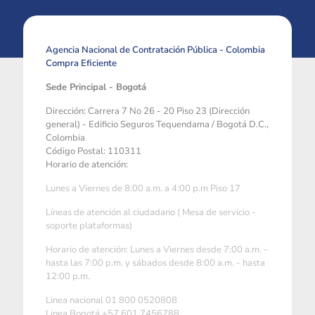
Agencia Nacional de Contratación Pública - Colombia
Compra Eficiente
Sede Principal - Bogotá
Dirección: Carrera 7 No 26 - 20 Piso 23 (Dirección
general) - Edificio Seguros Tequendama / Bogotá D.C.,
Colombia
Código Postal: 110311
Horario de atención:
Lunes a Viernes de 8:00 a.m. a 4:00 p.m Piso 17
Líneas de atención al ciudadano ( Mesa de servicio -
soporte plataformas)
Horario de atención: Lunes a Viernes desde 7:00 a.m. –
hasta las 7:00 p.m. y sábados desde 8:00 a.m. - hasta
12:00 p.m.
Linea nacional 01 800 0520808
Linea Bogotá +57 601 7456788