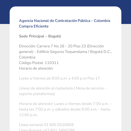
Agencia Nacional de Contratación Pública - Colombia
Compra Eficiente
Sede Principal - Bogotá
Dirección: Carrera 7 No 26 - 20 Piso 23 (Dirección
general) - Edificio Seguros Tequendama / Bogotá D.C.,
Colombia
Código Postal: 110311
Horario de atención:
Lunes a Viernes de 8:00 a.m. a 4:00 p.m Piso 17
Líneas de atención al ciudadano ( Mesa de servicio -
soporte plataformas)
Horario de atención: Lunes a Viernes desde 7:00 a.m. –
hasta las 7:00 p.m. y sábados desde 8:00 a.m. - hasta
12:00 p.m.
Linea nacional 01 800 0520808
Linea Bogotá +57 601 7456788