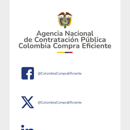
@ColombiaCompraEficiente
@ColombiaCompraEficiente