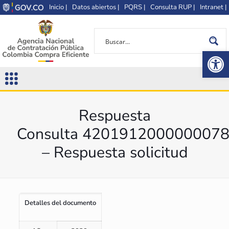
Inicio |
Datos abiertos |
PQRS |
Consulta RUP |
Intranet |
Op
Respuesta
Consulta 420191200000007
– Respuesta solicitud
Detalles del documento