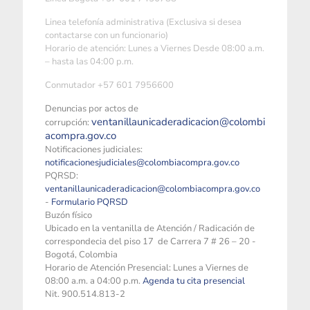
Linea telefonía administrativa (Exclusiva si desea
contactarse con un funcionario)
Horario de atención: Lunes a Viernes Desde 08:00 a.m.
– hasta las 04:00 p.m.
Conmutador +57 601 7956600
Denuncias por actos de
ventanillaunicaderadicacion@colombi
corrupción:
acompra.gov.co
Notificaciones judiciales:
notificacionesjudiciales@colombiacompra.gov.co
PQRSD:
ventanillaunicaderadicacion@colombiacompra.gov.co
-
Formulario PQRSD
Buzón físico
Ubicado en la ventanilla de Atención / Radicación de
correspondecia del piso 17 de Carrera 7 # 26 – 20 -
Bogotá, Colombia
Horario de Atención Presencial: Lunes a Viernes de
08:00 a.m. a 04:00 p.m.
Agenda tu cita presencial
Nit. 900.514.813-2