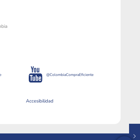
mbia
e
@ColombiaCompraEficiente
Accesibilidad