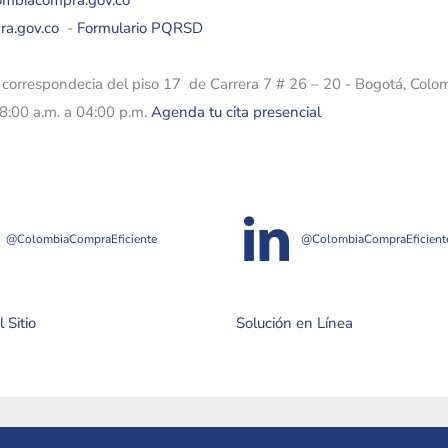
lombiacompra.gov.co
ra.gov.co
-
Formulario PQRSD
e correspondecia del piso 17 de Carrera 7 # 26 – 20 - Bogotá, Colo
08:00 a.m. a 04:00 p.m.
Agenda tu cita presencial
@ColombiaCompraEficiente
@ColombiaCompraEficient
 Sitio
Solución en Línea