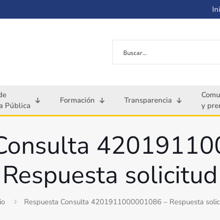
Ini
de
Comu
Formación
Transparencia
 Pública
y pre
Consulta 4201911
Respuesta solicitud
io
Respuesta Consulta 4201911000001086 – Respuesta solic