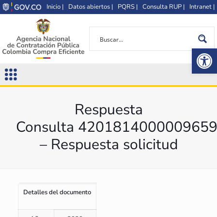
Inicio |
Datos abiertos |
PQRS |
Consulta RUP |
Intranet |
Op
Respuesta
Consulta 420181400000965
– Respuesta solicitud
Detalles del documento