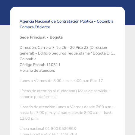
Agencia Nacional de Contratación Pública - Colombia
Compra Eficiente
Sede Principal - Bogotá
Dirección: Carrera 7 No 26 - 20 Piso 23 (Dirección
general) - Edificio Seguros Tequendama / Bogotá D.C.,
Colombia
Código Postal: 110311
Horario de atención:
Lunes a Viernes de 8:00 a.m. a 4:00 p.m Piso 17
Líneas de atención al ciudadano ( Mesa de servicio -
soporte plataformas)
Horario de atención: Lunes a Viernes desde 7:00 a.m. –
hasta las 7:00 p.m. y sábados desde 8:00 a.m. - hasta
12:00 p.m.
Linea nacional 01 800 0520808
Linea Bogotá +57 601 7456788