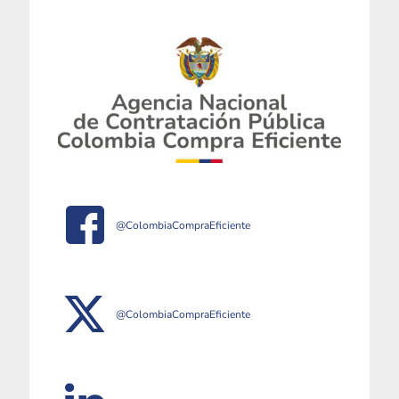
@ColombiaCompraEficiente
@ColombiaCompraEficiente