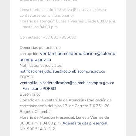
Linea telefonía administrativa (Exclusiva si desea
contactarse con un funcionario)
Horario de atención: Lunes a Viernes Desde 08:00 a.m.
– hasta las 04:00 p.m.
Conmutador +57 601 7956600
Denuncias por actos de
ventanillaunicaderadicacion@colombi
corrupción:
acompra.gov.co
Notificaciones judiciales:
notificacionesjudiciales@colombiacompra.gov.co
PQRSD:
ventanillaunicaderadicacion@colombiacompra.gov.co
-
Formulario PQRSD
Buzón físico
Ubicado en la ventanilla de Atención / Radicación de
correspondecia del piso 17 de Carrera 7 # 26 – 20 -
Bogotá, Colombia
Horario de Atención Presencial: Lunes a Viernes de
08:00 a.m. a 04:00 p.m.
Agenda tu cita presencial
Nit. 900.514.813-2