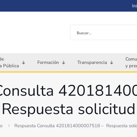
Ini
de
Comu
Formación
Transparencia
 Pública
y pre
Consulta 4201814
Respuesta solicitud
io
Respuesta Consulta 4201814000007518 – Respuesta solic