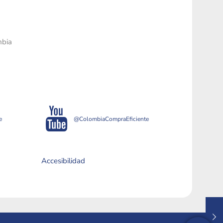
mbia
e
@ColombiaCompraEficiente
Accesibilidad