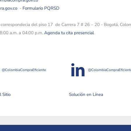
lombiacompra.gov.co
ra.gov.co
-
Formulario PQRSD
e correspondecia del piso 17 de Carrera 7 # 26 – 20 - Bogotá, Colo
08:00 a.m. a 04:00 p.m.
Agenda tu cita presencial
@ColombiaCompraEficiente
@ColombiaCompraEficient
 Sitio
Solución en Línea