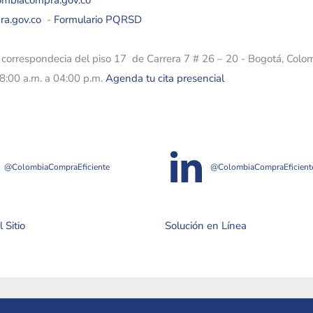
lombiacompra.gov.co
ra.gov.co
-
Formulario PQRSD
e correspondecia del piso 17 de Carrera 7 # 26 – 20 - Bogotá, Colo
08:00 a.m. a 04:00 p.m.
Agenda tu cita presencial
@ColombiaCompraEficiente
@ColombiaCompraEficient
 Sitio
Solución en Línea