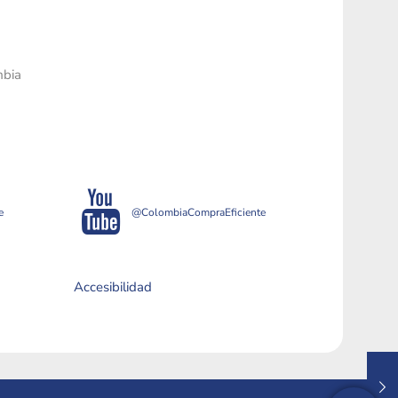
mbia
e
@ColombiaCompraEficiente
Accesibilidad