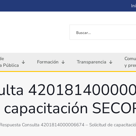
Ini
de
Comu
Formación
Transparencia
 Pública
y pre
ulta 4201814000006
 capacitación SECOP
Respuesta Consulta 4201814000006674 – Solicitud de capacitaci