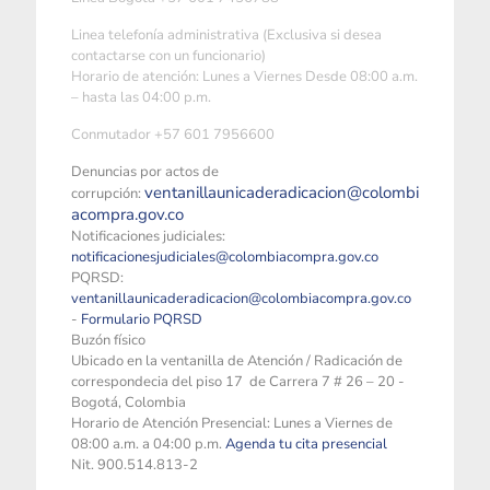
Linea telefonía administrativa (Exclusiva si desea
contactarse con un funcionario)
Horario de atención: Lunes a Viernes Desde 08:00 a.m.
– hasta las 04:00 p.m.
Conmutador +57 601 7956600
Denuncias por actos de
ventanillaunicaderadicacion@colombi
corrupción:
acompra.gov.co
Notificaciones judiciales:
notificacionesjudiciales@colombiacompra.gov.co
PQRSD:
ventanillaunicaderadicacion@colombiacompra.gov.co
-
Formulario PQRSD
Buzón físico
Ubicado en la ventanilla de Atención / Radicación de
correspondecia del piso 17 de Carrera 7 # 26 – 20 -
Bogotá, Colombia
Horario de Atención Presencial: Lunes a Viernes de
08:00 a.m. a 04:00 p.m.
Agenda tu cita presencial
Nit. 900.514.813-2