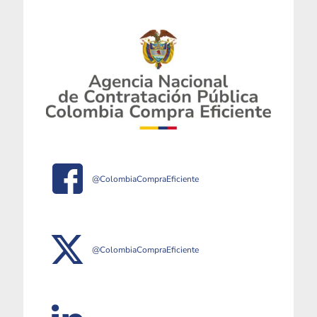
@ColombiaCompraEficiente
@ColombiaCompraEficiente