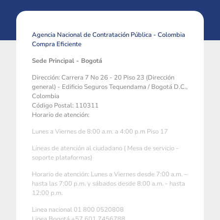
Agencia Nacional de Contratación Pública - Colombia
Compra Eficiente
Sede Principal - Bogotá
Dirección: Carrera 7 No 26 - 20 Piso 23 (Dirección
general) - Edificio Seguros Tequendama / Bogotá D.C.,
Colombia
Código Postal: 110311
Horario de atención:
Lunes a Viernes de 8:00 a.m. a 4:00 p.m Piso 17
Líneas de atención al ciudadano ( Mesa de servicio -
soporte plataformas)
Horario de atención: Lunes a Viernes desde 7:00 a.m. –
hasta las 7:00 p.m. y sábados desde 8:00 a.m. - hasta
12:00 p.m.
Linea nacional 01 800 0520808
Linea Bogotá +57 601 7456788