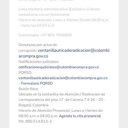
Linea telefonía administrativa (Exclusiva si desea
contactarse con un funcionario)
Horario de atención: Lunes a Viernes Desde 08:00 a.m.
– hasta las 04:00 p.m.
Conmutador +57 601 7956600
Denuncias por actos de
ventanillaunicaderadicacion@colombi
corrupción:
acompra.gov.co
Notificaciones judiciales:
notificacionesjudiciales@colombiacompra.gov.co
PQRSD:
ventanillaunicaderadicacion@colombiacompra.gov.co
-
Formulario PQRSD
Buzón físico
Ubicado en la ventanilla de Atención / Radicación de
correspondecia del piso 17 de Carrera 7 # 26 – 20 -
Bogotá, Colombia
Horario de Atención Presencial: Lunes a Viernes de
08:00 a.m. a 04:00 p.m.
Agenda tu cita presencial
Nit. 900.514.813-2