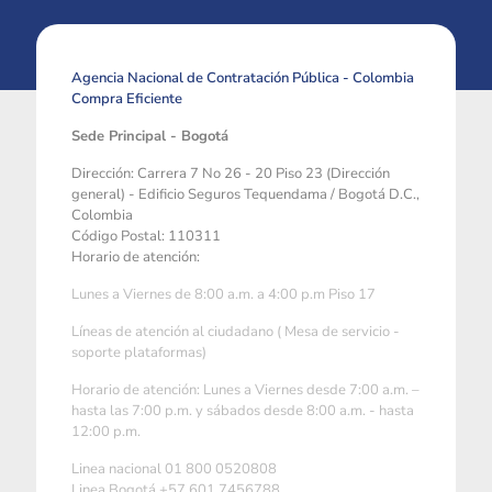
Agencia Nacional de Contratación Pública - Colombia
Compra Eficiente
Sede Principal - Bogotá
Dirección: Carrera 7 No 26 - 20 Piso 23 (Dirección
general) - Edificio Seguros Tequendama / Bogotá D.C.,
Colombia
Código Postal: 110311
Horario de atención:
Lunes a Viernes de 8:00 a.m. a 4:00 p.m Piso 17
Líneas de atención al ciudadano ( Mesa de servicio -
soporte plataformas)
Horario de atención: Lunes a Viernes desde 7:00 a.m. –
hasta las 7:00 p.m. y sábados desde 8:00 a.m. - hasta
12:00 p.m.
Linea nacional 01 800 0520808
Linea Bogotá +57 601 7456788