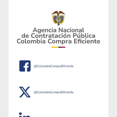
@ColombiaCompraEficiente
@ColombiaCompraEficiente