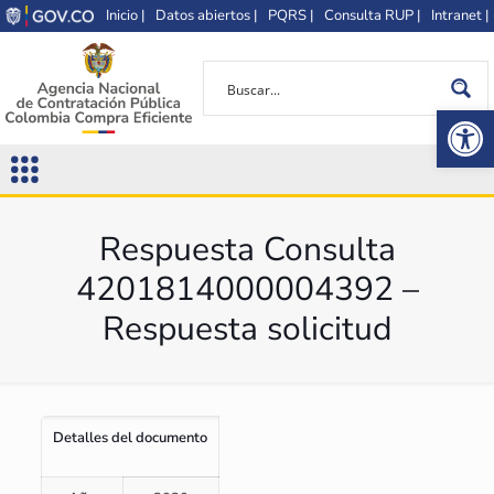
Inicio |
Datos abiertos |
PQRS |
Consulta RUP |
Intranet |
Op
Respuesta Consulta
4201814000004392 –
Respuesta solicitud
Detalles del documento