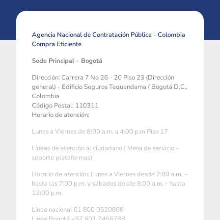
Agencia Nacional de Contratación Pública - Colombia
Compra Eficiente
Sede Principal - Bogotá
Dirección: Carrera 7 No 26 - 20 Piso 23 (Dirección
general) - Edificio Seguros Tequendama / Bogotá D.C.,
Colombia
Código Postal: 110311
Horario de atención:
Lunes a Viernes de 8:00 a.m. a 4:00 p.m Piso 17
Líneas de atención al ciudadano ( Mesa de servicio -
soporte plataformas)
Horario de atención: Lunes a Viernes desde 7:00 a.m. –
hasta las 7:00 p.m. y sábados desde 8:00 a.m. - hasta
12:00 p.m.
Linea nacional 01 800 0520808
Linea Bogotá +57 601 7456788