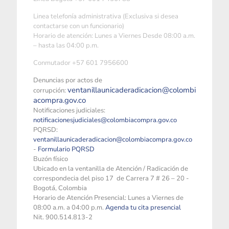
Linea telefonía administrativa (Exclusiva si desea
contactarse con un funcionario)
Horario de atención: Lunes a Viernes Desde 08:00 a.m.
– hasta las 04:00 p.m.
Conmutador +57 601 7956600
Denuncias por actos de
ventanillaunicaderadicacion@colombi
corrupción:
acompra.gov.co
Notificaciones judiciales:
notificacionesjudiciales@colombiacompra.gov.co
PQRSD:
ventanillaunicaderadicacion@colombiacompra.gov.co
-
Formulario PQRSD
Buzón físico
Ubicado en la ventanilla de Atención / Radicación de
correspondecia del piso 17 de Carrera 7 # 26 – 20 -
Bogotá, Colombia
Horario de Atención Presencial: Lunes a Viernes de
08:00 a.m. a 04:00 p.m.
Agenda tu cita presencial
Nit. 900.514.813-2