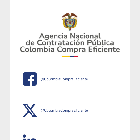
@ColombiaCompraEficiente
@ColombiaCompraEficiente