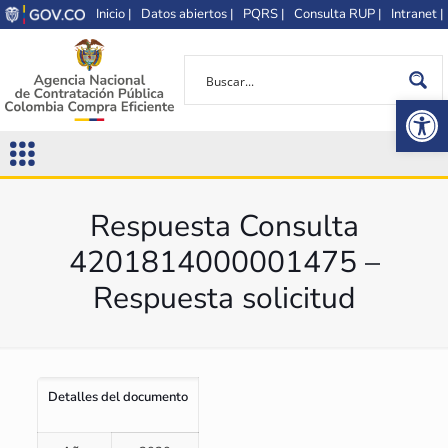
Inicio |
Datos abiertos |
PQRS |
Consulta RUP |
Intranet |
Op
Respuesta Consulta
4201814000001475 –
Respuesta solicitud
Detalles del documento