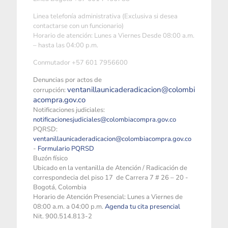
Linea telefonía administrativa (Exclusiva si desea
contactarse con un funcionario)
Horario de atención: Lunes a Viernes Desde 08:00 a.m.
– hasta las 04:00 p.m.
Conmutador +57 601 7956600
Denuncias por actos de
ventanillaunicaderadicacion@colombi
corrupción:
acompra.gov.co
Notificaciones judiciales:
notificacionesjudiciales@colombiacompra.gov.co
PQRSD:
ventanillaunicaderadicacion@colombiacompra.gov.co
-
Formulario PQRSD
Buzón físico
Ubicado en la ventanilla de Atención / Radicación de
correspondecia del piso 17 de Carrera 7 # 26 – 20 -
Bogotá, Colombia
Horario de Atención Presencial: Lunes a Viernes de
08:00 a.m. a 04:00 p.m.
Agenda tu cita presencial
Nit. 900.514.813-2