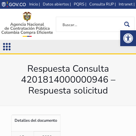
Inicio |
Datos abiertos |
PQRS |
Consulta RUP |
Intranet |
Op
Respuesta Consulta
4201814000000946 –
Respuesta solicitud
Detalles del documento