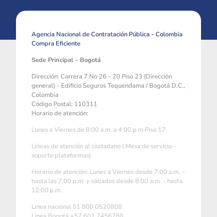
Agencia Nacional de Contratación Pública - Colombia
Compra Eficiente
Sede Principal - Bogotá
Dirección: Carrera 7 No 26 - 20 Piso 23 (Dirección
general) - Edificio Seguros Tequendama / Bogotá D.C.,
Colombia
Código Postal: 110311
Horario de atención:
Lunes a Viernes de 8:00 a.m. a 4:00 p.m Piso 17
Líneas de atención al ciudadano ( Mesa de servicio -
soporte plataformas)
Horario de atención: Lunes a Viernes desde 7:00 a.m. –
hasta las 7:00 p.m. y sábados desde 8:00 a.m. - hasta
12:00 p.m.
Linea nacional 01 800 0520808
Linea Bogotá +57 601 7456788