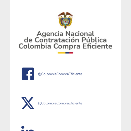
@ColombiaCompraEficiente
@ColombiaCompraEficiente