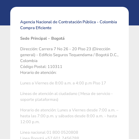
Agencia Nacional de Contratación Pública - Colombia
Compra Eficiente
Sede Principal - Bogotá
Dirección: Carrera 7 No 26 - 20 Piso 23 (Dirección
general) - Edificio Seguros Tequendama / Bogotá D.C.,
Colombia
Código Postal: 110311
Horario de atención:
Lunes a Viernes de 8:00 a.m. a 4:00 p.m Piso 17
Líneas de atención al ciudadano ( Mesa de servicio -
soporte plataformas)
Horario de atención: Lunes a Viernes desde 7:00 a.m. –
hasta las 7:00 p.m. y sábados desde 8:00 a.m. - hasta
12:00 p.m.
Linea nacional 01 800 0520808
Linea Bogotá +57 601 7456788