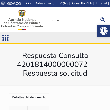
Inicio |
Datos abiertos |
PQRS |
Consulta RUP |
Intranet |
Op
Respuesta Consulta
4201814000000072 –
Respuesta solicitud
Detalles del documento