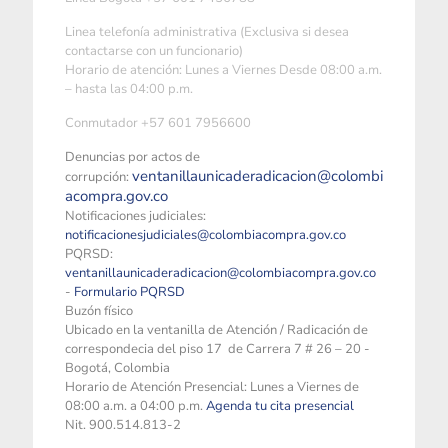
Linea telefonía administrativa (Exclusiva si desea
contactarse con un funcionario)
Horario de atención: Lunes a Viernes Desde 08:00 a.m.
– hasta las 04:00 p.m.
Conmutador +57 601 7956600
Denuncias por actos de
ventanillaunicaderadicacion@colombi
corrupción:
acompra.gov.co
Notificaciones judiciales:
notificacionesjudiciales@colombiacompra.gov.co
PQRSD:
ventanillaunicaderadicacion@colombiacompra.gov.co
-
Formulario PQRSD
Buzón físico
Ubicado en la ventanilla de Atención / Radicación de
correspondecia del piso 17 de Carrera 7 # 26 – 20 -
Bogotá, Colombia
Horario de Atención Presencial: Lunes a Viernes de
08:00 a.m. a 04:00 p.m.
Agenda tu cita presencial
Nit. 900.514.813-2