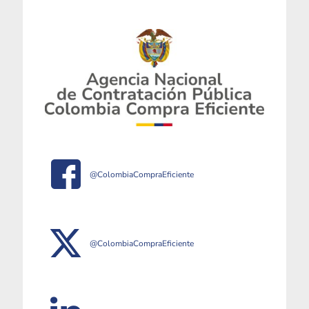
@ColombiaCompraEficiente
@ColombiaCompraEficiente