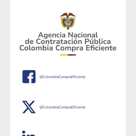
@ColombiaCompraEficiente
@ColombiaCompraEficiente