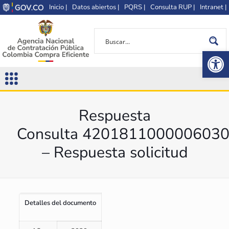
Inicio |
Datos abiertos |
PQRS |
Consulta RUP |
Intranet |
Op
Respuesta
Consulta 420181100000603
– Respuesta solicitud
Detalles del documento