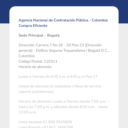
Agencia Nacional de Contratación Pública - Colombia
Compra Eficiente
Sede Principal - Bogotá
Dirección: Carrera 7 No 26 - 20 Piso 23 (Dirección
general) - Edificio Seguros Tequendama / Bogotá D.C.,
Colombia
Código Postal: 110311
Horario de atención:
Lunes a Viernes de 8:00 a.m. a 4:00 p.m Piso 17
Líneas de atención al ciudadano ( Mesa de servicio -
soporte plataformas)
Horario de atención: Lunes a Viernes desde 7:00 a.m. –
hasta las 7:00 p.m. y sábados desde 8:00 a.m. - hasta
12:00 p.m.
Linea nacional 01 800 0520808
Linea Bogotá +57 601 7456788