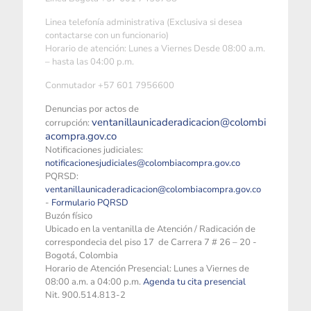
Linea telefonía administrativa (Exclusiva si desea
contactarse con un funcionario)
Horario de atención: Lunes a Viernes Desde 08:00 a.m.
– hasta las 04:00 p.m.
Conmutador +57 601 7956600
Denuncias por actos de
ventanillaunicaderadicacion@colombi
corrupción:
acompra.gov.co
Notificaciones judiciales:
notificacionesjudiciales@colombiacompra.gov.co
PQRSD:
ventanillaunicaderadicacion@colombiacompra.gov.co
-
Formulario PQRSD
Buzón físico
Ubicado en la ventanilla de Atención / Radicación de
correspondecia del piso 17 de Carrera 7 # 26 – 20 -
Bogotá, Colombia
Horario de Atención Presencial: Lunes a Viernes de
08:00 a.m. a 04:00 p.m.
Agenda tu cita presencial
Nit. 900.514.813-2