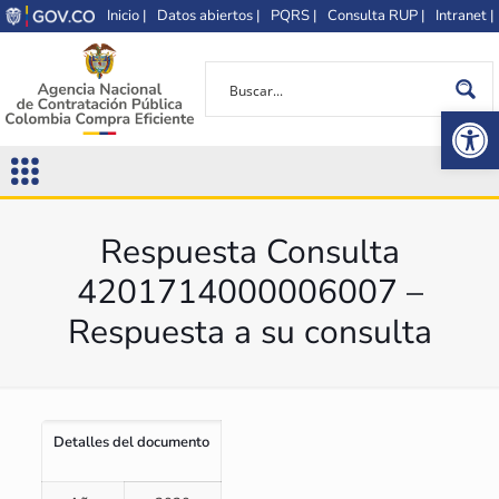
Inicio |
Datos abiertos |
PQRS |
Consulta RUP |
Intranet |
Op
Respuesta Consulta
4201714000006007 –
Respuesta a su consulta
Detalles del documento