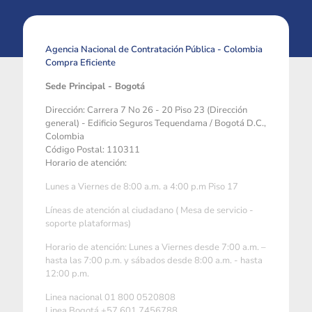
Agencia Nacional de Contratación Pública - Colombia
Compra Eficiente
Sede Principal - Bogotá
Dirección: Carrera 7 No 26 - 20 Piso 23 (Dirección
general) - Edificio Seguros Tequendama / Bogotá D.C.,
Colombia
Código Postal: 110311
Horario de atención:
Lunes a Viernes de 8:00 a.m. a 4:00 p.m Piso 17
Líneas de atención al ciudadano ( Mesa de servicio -
soporte plataformas)
Horario de atención: Lunes a Viernes desde 7:00 a.m. –
hasta las 7:00 p.m. y sábados desde 8:00 a.m. - hasta
12:00 p.m.
Linea nacional 01 800 0520808
Linea Bogotá +57 601 7456788