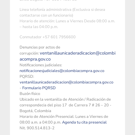
Linea telefonía administrativa (Exclusiva si desea
contactarse con un funcionario)
Horario de atención: Lunes a Viernes Desde 08:00 a.m.
– hasta las 04:00 p.m.
Conmutador +57 601 7956600
Denuncias por actos de
ventanillaunicaderadicacion@colombi
corrupción:
acompra.gov.co
Notificaciones judiciales:
notificacionesjudiciales@colombiacompra.gov.co
PQRSD:
ventanillaunicaderadicacion@colombiacompra.gov.co
-
Formulario PQRSD
Buzón físico
Ubicado en la ventanilla de Atención / Radicación de
correspondecia del piso 17 de Carrera 7 # 26 – 20 -
Bogotá, Colombia
Horario de Atención Presencial: Lunes a Viernes de
08:00 a.m. a 04:00 p.m.
Agenda tu cita presencial
Nit. 900.514.813-2