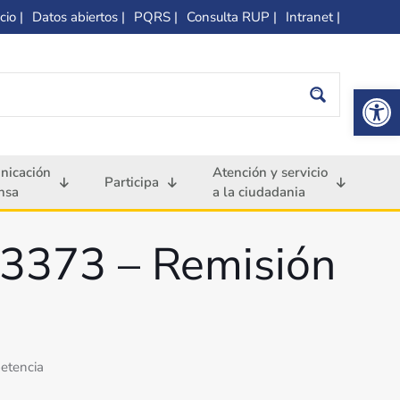
cio |
Datos abiertos |
PQRS |
Consulta RUP |
Intranet |
Op
nicación
Atención y servicio
Participa
nsa
a la ciudadania
3373 – Remisión
etencia