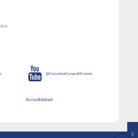
mbia
e
@ColombiaCompraEficiente
Accesibilidad