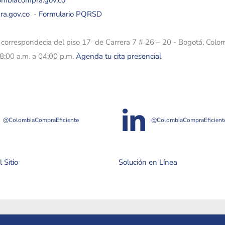
lombiacompra.gov.co
ra.gov.co
-
Formulario PQRSD
e correspondecia del piso 17 de Carrera 7 # 26 – 20 - Bogotá, Colo
08:00 a.m. a 04:00 p.m.
Agenda tu cita presencial
@ColombiaCompraEficiente
@ColombiaCompraEficient
 Sitio
Solución en Línea