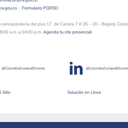
lombiacompra.gov.co
ra.gov.co
-
Formulario PQRSD
e correspondecia del piso 17 de Carrera 7 # 26 – 20 - Bogotá, Colo
08:00 a.m. a 04:00 p.m.
Agenda tu cita presencial
@ColombiaCompraEficiente
@ColombiaCompraEficient
 Sitio
Solución en Línea