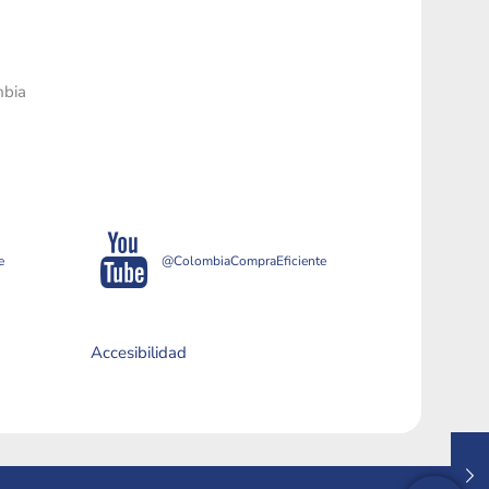
mbia
e
@ColombiaCompraEficiente
Accesibilidad