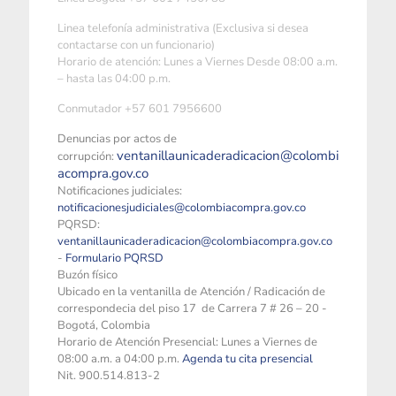
Linea telefonía administrativa (Exclusiva si desea
contactarse con un funcionario)
Horario de atención: Lunes a Viernes Desde 08:00 a.m.
– hasta las 04:00 p.m.
Conmutador +57 601 7956600
Denuncias por actos de
ventanillaunicaderadicacion@colombi
corrupción:
acompra.gov.co
Notificaciones judiciales:
notificacionesjudiciales@colombiacompra.gov.co
PQRSD:
ventanillaunicaderadicacion@colombiacompra.gov.co
-
Formulario PQRSD
Buzón físico
Ubicado en la ventanilla de Atención / Radicación de
correspondecia del piso 17 de Carrera 7 # 26 – 20 -
Bogotá, Colombia
Horario de Atención Presencial: Lunes a Viernes de
08:00 a.m. a 04:00 p.m.
Agenda tu cita presencial
Nit. 900.514.813-2