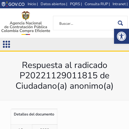
Inicio |
Datos abiertos |
PQRS |
Consulta RUP |
Intranet |
Op
Respuesta al radicado
P20221129011815 de
Ciudadano(a) anonimo(a)
Detalles del documento