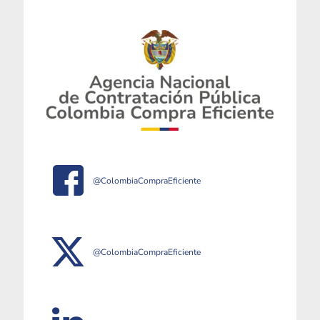
@ColombiaCompraEficiente
@ColombiaCompraEficiente