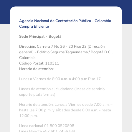
Agencia Nacional de Contratación Pública - Colombia
Compra Eficiente
Sede Principal - Bogotá
Dirección: Carrera 7 No 26 - 20 Piso 23 (Dirección
general) - Edificio Seguros Tequendama / Bogotá D.C.,
Colombia
Código Postal: 110311
Horario de atención:
Lunes a Viernes de 8:00 a.m. a 4:00 p.m Piso 17
Líneas de atención al ciudadano ( Mesa de servicio -
soporte plataformas)
Horario de atención: Lunes a Viernes desde 7:00 a.m. –
hasta las 7:00 p.m. y sábados desde 8:00 a.m. - hasta
12:00 p.m.
Linea nacional 01 800 0520808
Linea Bogotá +57 601 7456788