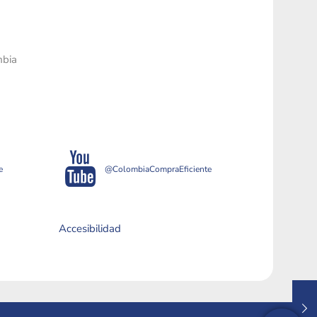
mbia
e
@ColombiaCompraEficiente
Accesibilidad