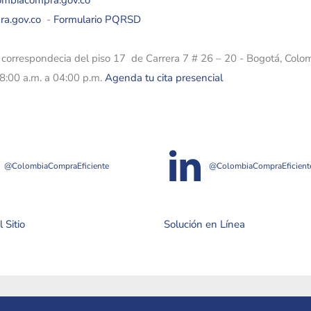
lombiacompra.gov.co
ra.gov.co
-
Formulario PQRSD
e correspondecia del piso 17 de Carrera 7 # 26 – 20 - Bogotá, Colo
08:00 a.m. a 04:00 p.m.
Agenda tu cita presencial
@ColombiaCompraEficiente
@ColombiaCompraEficient
 Sitio
Solución en Línea