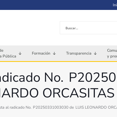
Ini
de
Comu
Formación
Transparencia
 Pública
y pre
radicado No. P202
NARDO ORCASITAS
sta al radicado No. P20250331003030 de LUIS LEONARDO OR