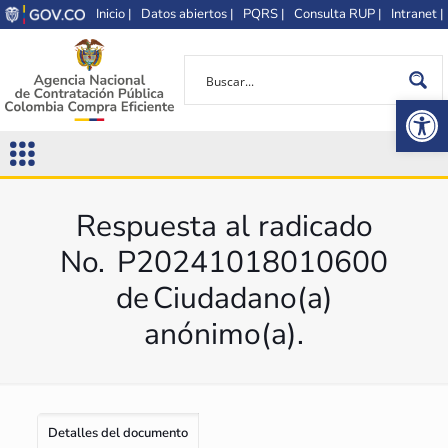
Inicio |
Datos abiertos |
PQRS |
Consulta RUP |
Intranet |
Op
Respuesta al radicado
No. P20241018010600
de Ciudadano(a)
anónimo(a).
Detalles del documento