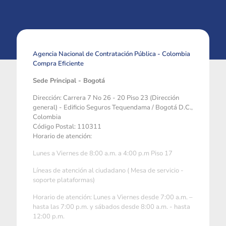
Agencia Nacional de Contratación Pública - Colombia
Compra Eficiente
Sede Principal - Bogotá
Dirección: Carrera 7 No 26 - 20 Piso 23 (Dirección
general) - Edificio Seguros Tequendama / Bogotá D.C.,
Colombia
Código Postal: 110311
Horario de atención:
Lunes a Viernes de 8:00 a.m. a 4:00 p.m Piso 17
Líneas de atención al ciudadano ( Mesa de servicio -
soporte plataformas)
Horario de atención: Lunes a Viernes desde 7:00 a.m. –
hasta las 7:00 p.m. y sábados desde 8:00 a.m. - hasta
12:00 p.m.