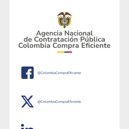
@ColombiaCompraEficiente
@ColombiaCompraEficiente