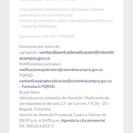
Linea telefonía administrativa (Exclusiva si desea
contactarse con un funcionario)
Horario de atención: Lunes a Viernes Desde 08:00 a.m.
– hasta las 04:00 p.m.
Conmutador +57 601 7956600
Denuncias por actos de
ventanillaunicaderadicacion@colombi
corrupción:
acompra.gov.co
Notificaciones judiciales:
notificacionesjudiciales@colombiacompra.gov.co
PQRSD:
ventanillaunicaderadicacion@colombiacompra.gov.co
-
Formulario PQRSD
Buzón físico
Ubicado en la ventanilla de Atención / Radicación de
correspondecia del piso 17 de Carrera 7 # 26 – 20 -
Bogotá, Colombia
Horario de Atención Presencial: Lunes a Viernes de
08:00 a.m. a 04:00 p.m.
Agenda tu cita presencial
Nit. 900.514.813-2