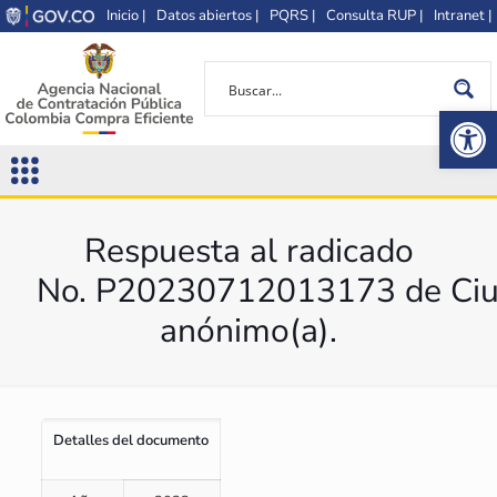
Inicio |
Datos abiertos |
PQRS |
Consulta RUP |
Intranet |
Op
Respuesta al radicado
No. P20230712013173 de Ciu
anónimo(a).
Detalles del documento