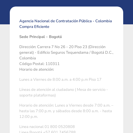
Agencia Nacional de Contratación Pública - Colombia
Compra Eficiente
Sede Principal - Bogotá
Dirección: Carrera 7 No 26 - 20 Piso 23 (Dirección
general) - Edificio Seguros Tequendama / Bogotá D.C.,
Colombia
Código Postal: 110311
Horario de atención:
Lunes a Viernes de 8:00 a.m. a 4:00 p.m Piso 17
Líneas de atención al ciudadano ( Mesa de servicio -
soporte plataformas)
Horario de atención: Lunes a Viernes desde 7:00 a.m. –
hasta las 7:00 p.m. y sábados desde 8:00 a.m. - hasta
12:00 p.m.
Linea nacional 01 800 0520808
Linea Bogotá +57 601 7456788