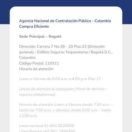
Agencia Nacional de Contratación Pública - Colombia
Compra Eficiente
Sede Principal - Bogotá
Dirección: Carrera 7 No 26 - 20 Piso 23 (Dirección
general) - Edificio Seguros Tequendama / Bogotá D.C.,
Colombia
Código Postal: 110311
Horario de atención:
Lunes a Viernes de 8:00 a.m. a 4:00 p.m Piso 17
Líneas de atención al ciudadano ( Mesa de servicio -
soporte plataformas)
Horario de atención: Lunes a Viernes desde 7:00 a.m. –
hasta las 7:00 p.m. y sábados desde 8:00 a.m. - hasta
12:00 p.m.
Linea nacional 01 800 0520808
Linea Bogotá +57 601 7456788