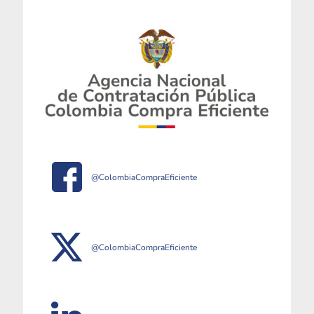
@ColombiaCompraEficiente
@ColombiaCompraEficiente