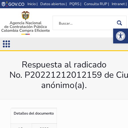
Inicio |
Datos abiertos |
PQRS |
Consulta RUP |
Intranet |
Op
Respuesta al radicado
No. P20221212012159 de Ciu
anónimo(a).
Detalles del documento