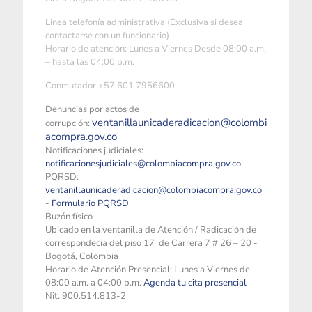
Linea telefonía administrativa (Exclusiva si desea
contactarse con un funcionario)
Horario de atención: Lunes a Viernes Desde 08:00 a.m.
– hasta las 04:00 p.m.
Conmutador +57 601 7956600
Denuncias por actos de
ventanillaunicaderadicacion@colombi
corrupción:
acompra.gov.co
Notificaciones judiciales:
notificacionesjudiciales@colombiacompra.gov.co
PQRSD:
ventanillaunicaderadicacion@colombiacompra.gov.co
-
Formulario PQRSD
Buzón físico
Ubicado en la ventanilla de Atención / Radicación de
correspondecia del piso 17 de Carrera 7 # 26 – 20 -
Bogotá, Colombia
Horario de Atención Presencial: Lunes a Viernes de
08:00 a.m. a 04:00 p.m.
Agenda tu cita presencial
Nit. 900.514.813-2