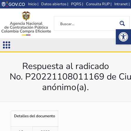
Inicio |
Datos abiertos |
PQRS |
Consulta RUP |
Intranet |
Op
Respuesta al radicado
No. P20221108011169 de Ciu
anónimo(a).
Detalles del documento