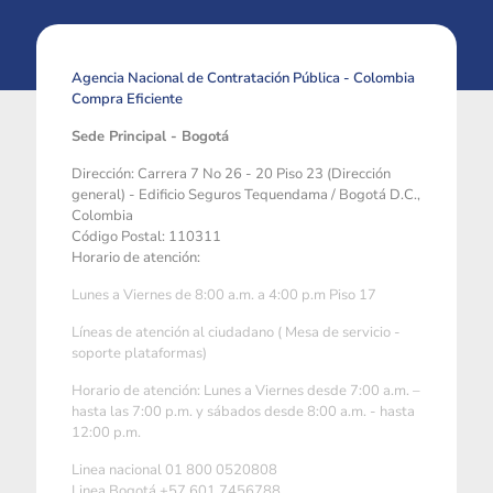
Agencia Nacional de Contratación Pública - Colombia
Compra Eficiente
Sede Principal - Bogotá
Dirección: Carrera 7 No 26 - 20 Piso 23 (Dirección
general) - Edificio Seguros Tequendama / Bogotá D.C.,
Colombia
Código Postal: 110311
Horario de atención:
Lunes a Viernes de 8:00 a.m. a 4:00 p.m Piso 17
Líneas de atención al ciudadano ( Mesa de servicio -
soporte plataformas)
Horario de atención: Lunes a Viernes desde 7:00 a.m. –
hasta las 7:00 p.m. y sábados desde 8:00 a.m. - hasta
12:00 p.m.
Linea nacional 01 800 0520808
Linea Bogotá +57 601 7456788