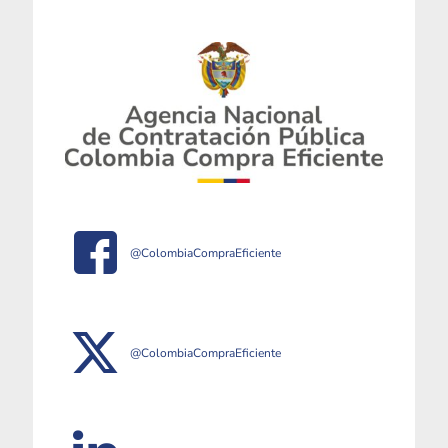
@ColombiaCompraEficiente
@ColombiaCompraEficiente