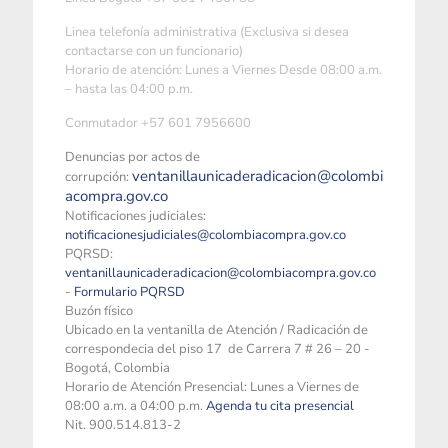
Linea telefonía administrativa (Exclusiva si desea
contactarse con un funcionario)
Horario de atención: Lunes a Viernes Desde 08:00 a.m.
– hasta las 04:00 p.m.
Conmutador +57 601 7956600
Denuncias por actos de
ventanillaunicaderadicacion@colombi
corrupción:
acompra.gov.co
Notificaciones judiciales:
notificacionesjudiciales@colombiacompra.gov.co
PQRSD:
ventanillaunicaderadicacion@colombiacompra.gov.co
-
Formulario PQRSD
Buzón físico
Ubicado en la ventanilla de Atención / Radicación de
correspondecia del piso 17 de Carrera 7 # 26 – 20 -
Bogotá, Colombia
Horario de Atención Presencial: Lunes a Viernes de
08:00 a.m. a 04:00 p.m.
Agenda tu cita presencial
Nit. 900.514.813-2