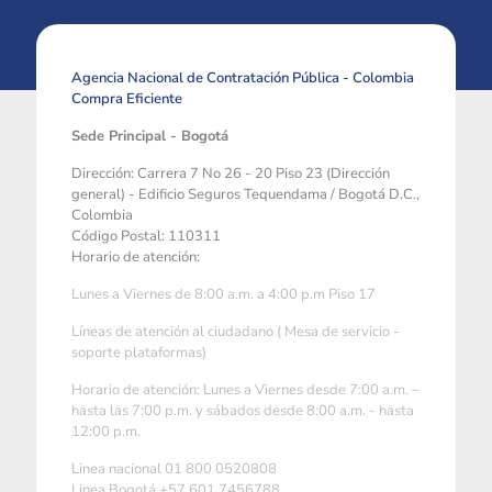
Agencia Nacional de Contratación Pública - Colombia
Compra Eficiente
Sede Principal - Bogotá
Dirección: Carrera 7 No 26 - 20 Piso 23 (Dirección
general) - Edificio Seguros Tequendama / Bogotá D.C.,
Colombia
Código Postal: 110311
Horario de atención:
Lunes a Viernes de 8:00 a.m. a 4:00 p.m Piso 17
Líneas de atención al ciudadano ( Mesa de servicio -
soporte plataformas)
Horario de atención: Lunes a Viernes desde 7:00 a.m. –
hasta las 7:00 p.m. y sábados desde 8:00 a.m. - hasta
12:00 p.m.
Linea nacional 01 800 0520808
Linea Bogotá +57 601 7456788