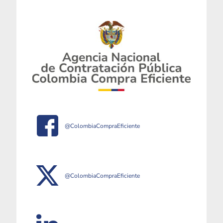
@ColombiaCompraEficiente
@ColombiaCompraEficiente