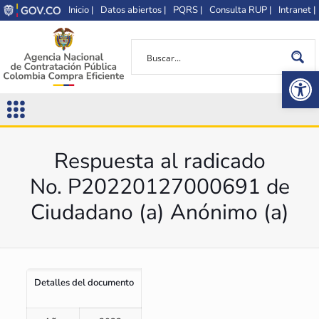
Inicio |
Datos abiertos |
PQRS |
Consulta RUP |
Intranet |
Op
Respuesta al radicado
No. P20220127000691 de
Ciudadano (a) Anónimo (a)
Detalles del documento