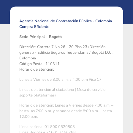
Agencia Nacional de Contratación Pública - Colombia
Compra Eficiente
Sede Principal - Bogotá
Dirección: Carrera 7 No 26 - 20 Piso 23 (Dirección
general) - Edificio Seguros Tequendama / Bogotá D.C.,
Colombia
Código Postal: 110311
Horario de atención:
Lunes a Viernes de 8:00 a.m. a 4:00 p.m Piso 17
Líneas de atención al ciudadano ( Mesa de servicio -
soporte plataformas)
Horario de atención: Lunes a Viernes desde 7:00 a.m. –
hasta las 7:00 p.m. y sábados desde 8:00 a.m. - hasta
12:00 p.m.
Linea nacional 01 800 0520808
Linea Bogotá +57 601 7456788