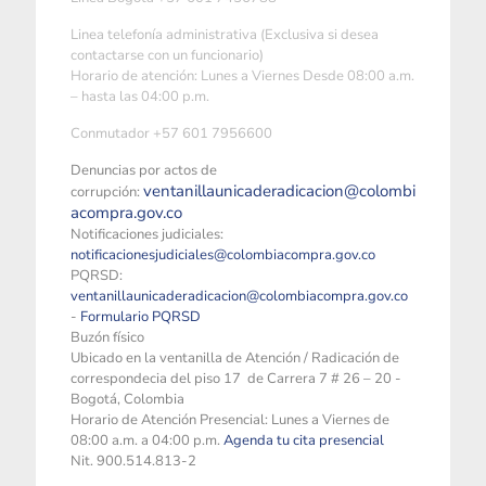
Linea telefonía administrativa (Exclusiva si desea
contactarse con un funcionario)
Horario de atención: Lunes a Viernes Desde 08:00 a.m.
– hasta las 04:00 p.m.
Conmutador +57 601 7956600
Denuncias por actos de
ventanillaunicaderadicacion@colombi
corrupción:
acompra.gov.co
Notificaciones judiciales:
notificacionesjudiciales@colombiacompra.gov.co
PQRSD:
ventanillaunicaderadicacion@colombiacompra.gov.co
-
Formulario PQRSD
Buzón físico
Ubicado en la ventanilla de Atención / Radicación de
correspondecia del piso 17 de Carrera 7 # 26 – 20 -
Bogotá, Colombia
Horario de Atención Presencial: Lunes a Viernes de
08:00 a.m. a 04:00 p.m.
Agenda tu cita presencial
Nit. 900.514.813-2