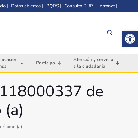
cio |
Datos abiertos |
PQRS |
Consulta RUP |
Intranet |
Op
nicación
Atención y servicio
Participa
nsa
a la ciudadania
20118000337 de
 (a)
nónimo (a)