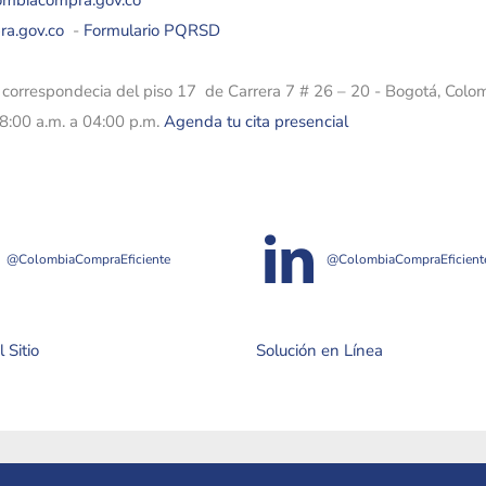
lombiacompra.gov.co
ra.gov.co
-
Formulario PQRSD
e correspondecia del piso 17 de Carrera 7 # 26 – 20 - Bogotá, Colo
08:00 a.m. a 04:00 p.m.
Agenda tu cita presencial
@ColombiaCompraEficiente
@ColombiaCompraEficient
 Sitio
Solución en Línea