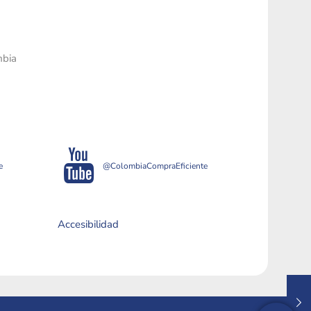
mbia
e
@ColombiaCompraEficiente
Accesibilidad