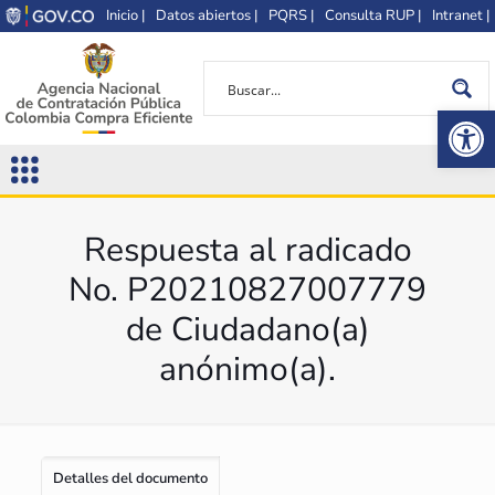
Inicio |
Datos abiertos |
PQRS |
Consulta RUP |
Intranet |
Op
Respuesta al radicado
No. P20210827007779
de Ciudadano(a)
anónimo(a).
Detalles del documento