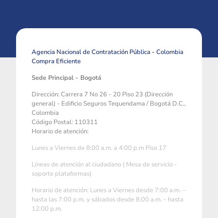
Agencia Nacional de Contratación Pública - Colombia
Compra Eficiente
Sede Principal - Bogotá
Dirección: Carrera 7 No 26 - 20 Piso 23 (Dirección
general) - Edificio Seguros Tequendama / Bogotá D.C.,
Colombia
Código Postal: 110311
Horario de atención:
Lunes a Viernes de 8:00 a.m. a 4:00 p.m Piso 17
Líneas de atención al ciudadano ( Mesa de servicio -
soporte plataformas)
Horario de atención: Lunes a Viernes desde 7:00 a.m. –
hasta las 7:00 p.m. y sábados desde 8:00 a.m. - hasta
12:00 p.m.