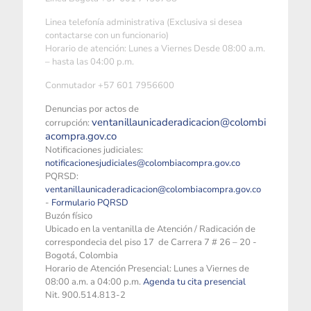
Linea telefonía administrativa (Exclusiva si desea
contactarse con un funcionario)
Horario de atención: Lunes a Viernes Desde 08:00 a.m.
– hasta las 04:00 p.m.
Conmutador +57 601 7956600
Denuncias por actos de
ventanillaunicaderadicacion@colombi
corrupción:
acompra.gov.co
Notificaciones judiciales:
notificacionesjudiciales@colombiacompra.gov.co
PQRSD:
ventanillaunicaderadicacion@colombiacompra.gov.co
-
Formulario PQRSD
Buzón físico
Ubicado en la ventanilla de Atención / Radicación de
correspondecia del piso 17 de Carrera 7 # 26 – 20 -
Bogotá, Colombia
Horario de Atención Presencial: Lunes a Viernes de
08:00 a.m. a 04:00 p.m.
Agenda tu cita presencial
Nit. 900.514.813-2