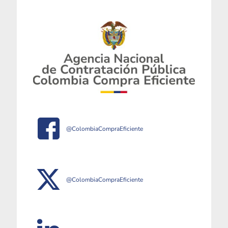
@ColombiaCompraEficiente
@ColombiaCompraEficiente