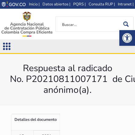
Inicio |
Datos abiertos |
PQRS |
Consulta RUP |
Intranet |
Op
Respuesta al radicado
No. P20210811007171 de Ci
anónimo(a).
Detalles del documento