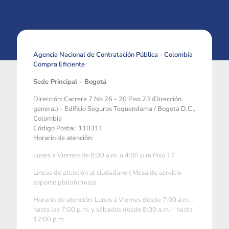
Agencia Nacional de Contratación Pública - Colombia
Compra Eficiente
Sede Principal - Bogotá
Dirección: Carrera 7 No 26 - 20 Piso 23 (Dirección
general) - Edificio Seguros Tequendama / Bogotá D.C.,
Colombia
Código Postal: 110311
Horario de atención:
Lunes a Viernes de 8:00 a.m. a 4:00 p.m Piso 17
Líneas de atención al ciudadano ( Mesa de servicio -
soporte plataformas)
Horario de atención: Lunes a Viernes desde 7:00 a.m. –
hasta las 7:00 p.m. y sábados desde 8:00 a.m. - hasta
12:00 p.m.