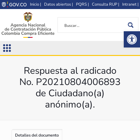
Inicio |
Datos abiertos |
PQRS |
Consulta RUP |
Intranet |
Op
Respuesta al radicado
No. P20210804006893
de Ciudadano(a)
anónimo(a).
Detalles del documento