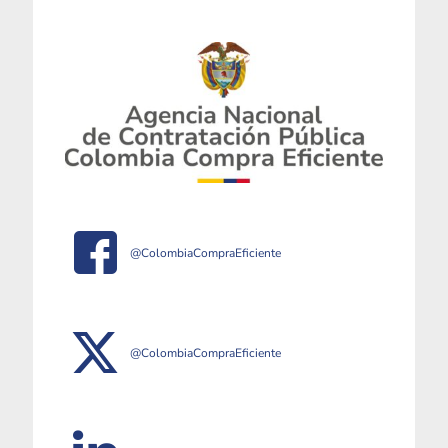
@ColombiaCompraEficiente
@ColombiaCompraEficiente