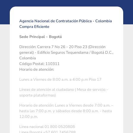
Agencia Nacional de Contratación Pública - Colombia
Compra Eficiente
Sede Principal - Bogotá
Dirección: Carrera 7 No 26 - 20 Piso 23 (Dirección
general) - Edificio Seguros Tequendama / Bogotá D.C.,
Colombia
Código Postal: 110311
Horario de atención:
Lunes a Viernes de 8:00 a.m. a 4:00 p.m Piso 17
Líneas de atención al ciudadano ( Mesa de servicio -
soporte plataformas)
Horario de atención: Lunes a Viernes desde 7:00 a.m. –
hasta las 7:00 p.m. y sábados desde 8:00 a.m. - hasta
12:00 p.m.
Linea nacional 01 800 0520808
Linea Bogotá +57 601 7456788