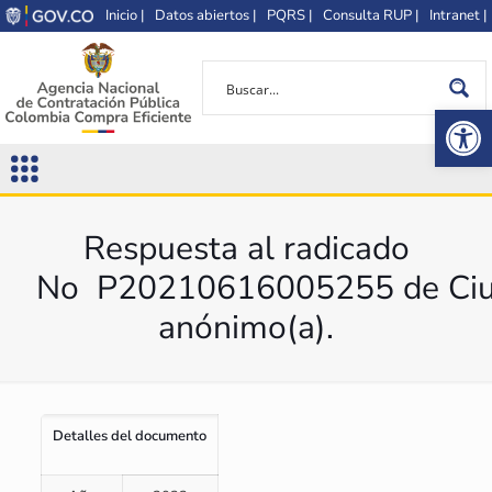
Inicio |
Datos abiertos |
PQRS |
Consulta RUP |
Intranet |
Op
Respuesta al radicado
No P20210616005255 de Ciu
anónimo(a).
Detalles del documento