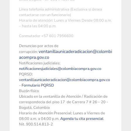
Linea telefonía administrativa (Exclusiva si desea
contactarse con un funcionario)
Horario de atención: Lunes a Viernes Desde 08:00 a.m.
– hasta las 04:00 p.m.
Conmutador +57 601 7956600
Denuncias por actos de
ventanillaunicaderadicacion@colombi
corrupción:
acompra.gov.co
Notificaciones judiciales:
notificacionesjudiciales@colombiacompra.gov.co
PQRSD:
ventanillaunicaderadicacion@colombiacompra.gov.co
-
Formulario PQRSD
Buzón físico
Ubicado en la ventanilla de Atención / Radicación de
correspondecia del piso 17 de Carrera 7 # 26 – 20 -
Bogotá, Colombia
Horario de Atención Presencial: Lunes a Viernes de
08:00 a.m. a 04:00 p.m.
Agenda tu cita presencial
Nit. 900.514.813-2