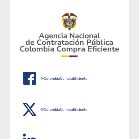
@ColombiaCompraEficiente
@ColombiaCompraEficiente