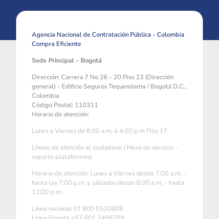
Agencia Nacional de Contratación Pública - Colombia
Compra Eficiente
Sede Principal - Bogotá
Dirección: Carrera 7 No 26 - 20 Piso 23 (Dirección
general) - Edificio Seguros Tequendama / Bogotá D.C.,
Colombia
Código Postal: 110311
Horario de atención:
Lunes a Viernes de 8:00 a.m. a 4:00 p.m Piso 17
Líneas de atención al ciudadano ( Mesa de servicio -
soporte plataformas)
Horario de atención: Lunes a Viernes desde 7:00 a.m. –
hasta las 7:00 p.m. y sábados desde 8:00 a.m. - hasta
12:00 p.m.
Linea nacional 01 800 0520808
Linea Bogotá +57 601 7456788