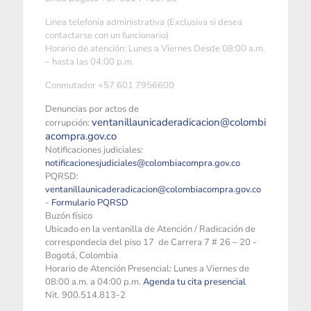
Linea telefonía administrativa (Exclusiva si desea
contactarse con un funcionario)
Horario de atención: Lunes a Viernes Desde 08:00 a.m.
– hasta las 04:00 p.m.
Conmutador +57 601 7956600
Denuncias por actos de
ventanillaunicaderadicacion@colombi
corrupción:
acompra.gov.co
Notificaciones judiciales:
notificacionesjudiciales@colombiacompra.gov.co
PQRSD:
ventanillaunicaderadicacion@colombiacompra.gov.co
-
Formulario PQRSD
Buzón físico
Ubicado en la ventanilla de Atención / Radicación de
correspondecia del piso 17 de Carrera 7 # 26 – 20 -
Bogotá, Colombia
Horario de Atención Presencial: Lunes a Viernes de
08:00 a.m. a 04:00 p.m.
Agenda tu cita presencial
Nit. 900.514.813-2