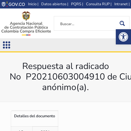
Inicio |
Datos abiertos |
PQRS |
Consulta RUP |
Intranet |
Op
Respuesta al radicado
No P20210603004910 de Ciu
anónimo(a).
Detalles del documento