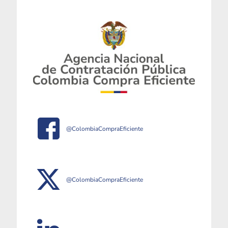
@ColombiaCompraEficiente
@ColombiaCompraEficiente