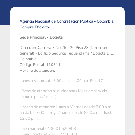
Agencia Nacional de Contratación Pública - Colombia
Compra Eficiente
Sede Principal - Bogotá
Dirección: Carrera 7 No 26 - 20 Piso 23 (Dirección
general) - Edificio Seguros Tequendama / Bogotá D.C.,
Colombia
Código Postal: 110311
Horario de atención:
Lunes a Viernes de 8:00 a.m. a 4:00 p.m Piso 17
Líneas de atención al ciudadano ( Mesa de servicio -
soporte plataformas)
Horario de atención: Lunes a Viernes desde 7:00 a.m. –
hasta las 7:00 p.m. y sábados desde 8:00 a.m. - hasta
12:00 p.m.
Linea nacional 01 800 0520808
Linea Bogotá +57 601 7456788