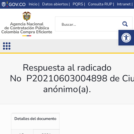
Inicio |
Datos abiertos |
PQRS |
Consulta RUP |
Intranet |
Op
Respuesta al radicado
No P20210603004898 de Ciu
anónimo(a).
Detalles del documento