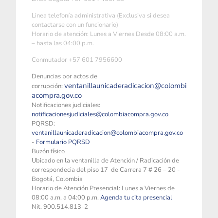
Linea telefonía administrativa (Exclusiva si desea
contactarse con un funcionario)
Horario de atención: Lunes a Viernes Desde 08:00 a.m.
– hasta las 04:00 p.m.
Conmutador +57 601 7956600
Denuncias por actos de
ventanillaunicaderadicacion@colombi
corrupción:
acompra.gov.co
Notificaciones judiciales:
notificacionesjudiciales@colombiacompra.gov.co
PQRSD:
ventanillaunicaderadicacion@colombiacompra.gov.co
-
Formulario PQRSD
Buzón físico
Ubicado en la ventanilla de Atención / Radicación de
correspondecia del piso 17 de Carrera 7 # 26 – 20 -
Bogotá, Colombia
Horario de Atención Presencial: Lunes a Viernes de
08:00 a.m. a 04:00 p.m.
Agenda tu cita presencial
Nit. 900.514.813-2