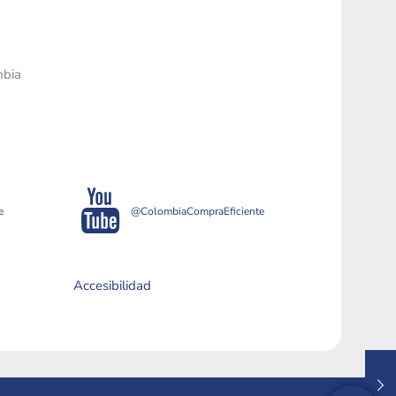
mbia
e
@ColombiaCompraEficiente
Accesibilidad