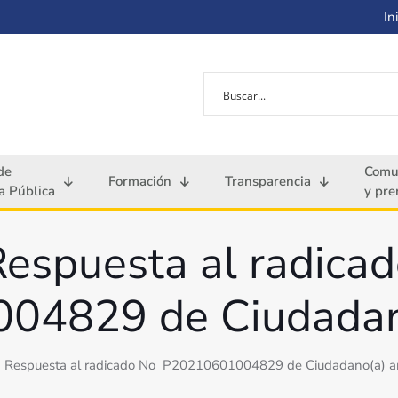
Ini
de
Comu
Formación
Transparencia
 Pública
y pre
espuesta al radica
4829 de Ciudadano
Respuesta al radicado No P20210601004829 de Ciudadano(a) a