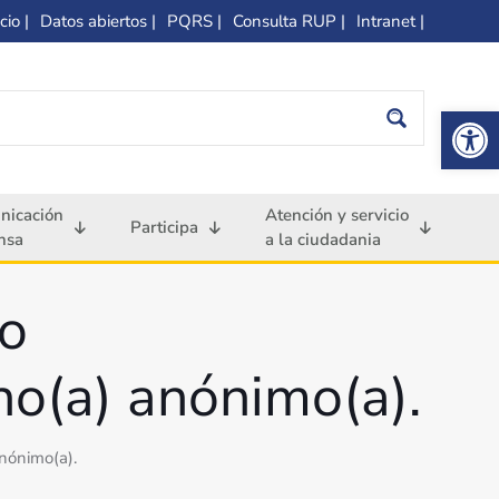
cio |
Datos abiertos |
PQRS |
Consulta RUP |
Intranet |
Op
nicación
Atención y servicio
Participa
nsa
a la ciudadania
do
(a) anónimo(a).
nónimo(a).