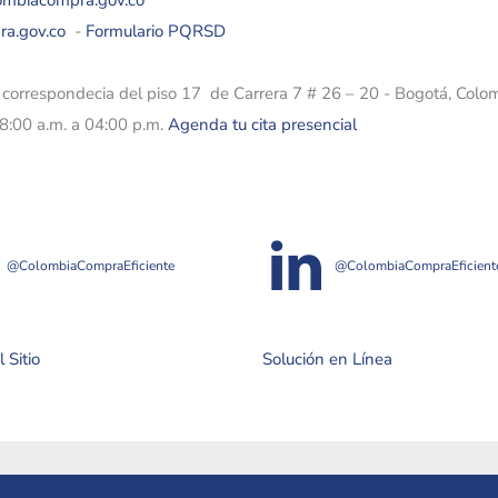
lombiacompra.gov.co
ra.gov.co
-
Formulario PQRSD
e correspondecia del piso 17 de Carrera 7 # 26 – 20 - Bogotá, Colo
08:00 a.m. a 04:00 p.m.
Agenda tu cita presencial
@ColombiaCompraEficiente
@ColombiaCompraEficient
 Sitio
Solución en Línea